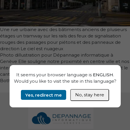
Une rue urbaine avec des bâtiments anciens de plusieurs
étages un tramway sur les rails des feux de signalisation
rouges des passages pour piétons et des panneaux de
direction Le ciel est nuageux
Photo dillustration pour Dépannage informatique à
Genève Elle souligne notre proximité en centre ville et nos
interventions rapides pour particuliers et PME dans tout le
canton
It seems your browser language is
ENGLISH
.
Both comments and trackbacks are currently closed.
Would you like to visit the site in this language?
Yes, redirect me
No, stay here
Informations de pied de page