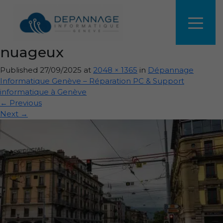
Rue urbaine avec tramway et
bâtiments anciens sous ciel
nuageux
Published
27/09/2025
at
2048 × 1365
in
Dépannage
Informatique Genève – Réparation PC & Support
informatique à Genève
←
Previous
Next
→