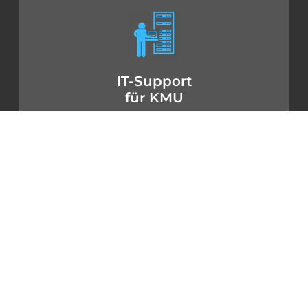
IT-Support
für KMU
i4M, Ihr zuverlässiger Partner in Meyrin für
eine schnelle und professionelle
Computerwartung
KMUs in Meyrin können i4M für alle ihre
Bedürfnisse in Bezug auf
Computerunterstützung und -wartung in
Anspruch nehmen. Wenn Sie uns mit der
Fehlerbehebung Ihres Computerparks
beauftragen, profitieren Sie von einem Team
qualifizierter Techniker, die Ihre Netzwerke
verwalten, Ihre Computer reparieren und
maßgeschneiderte Lösungen installieren.
Delegieren Sie Ihre technischen