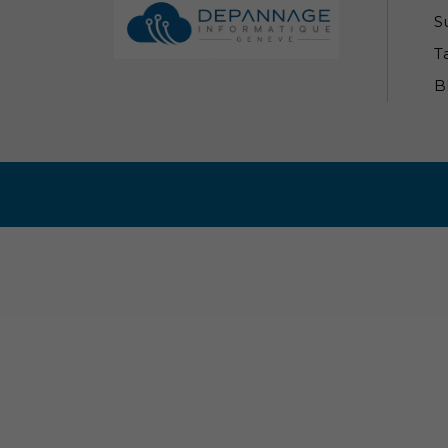
S
Ta
B
Informations légales