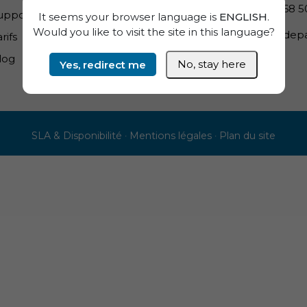
079 868 5
upport PME
It seems your browser language is
ENGLISH
.
Would you like to visit the site in this language?
info@depa
rifs
log
Yes, redirect me
No, stay here
SLA & Disponibilité
·
Mentions légales
·
Plan du site