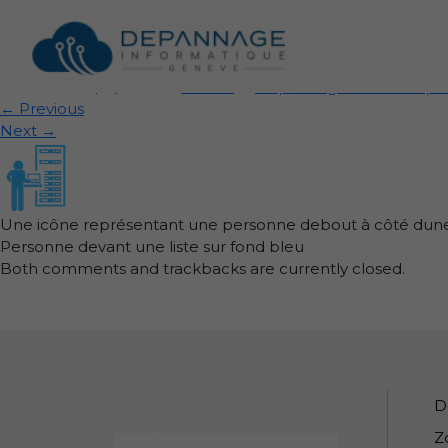
Personne devant une l
Published
14/12/2025
at
72 × 72
in
Dépannage informatique à
←
Previous
Next
→
Une icône représentant une personne debout à côté dune lo
Personne devant une liste sur fond bleu
Both comments and trackbacks are currently closed.
Informations de pied de pa
D
Z