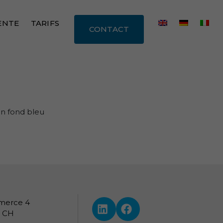
ENTE
TARIFS
CONTACT
un fond bleu
merce 4
LinkedIn — i4M Services Inform
Facebook
, CH