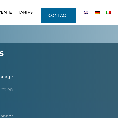
VENTE
TARIFS
CONTACT
s
nnage
nts en
panner