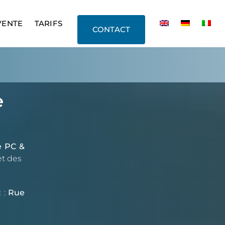
VENTE
TARIFS
CONTACT
e
e PC &
et des
 :
Rue