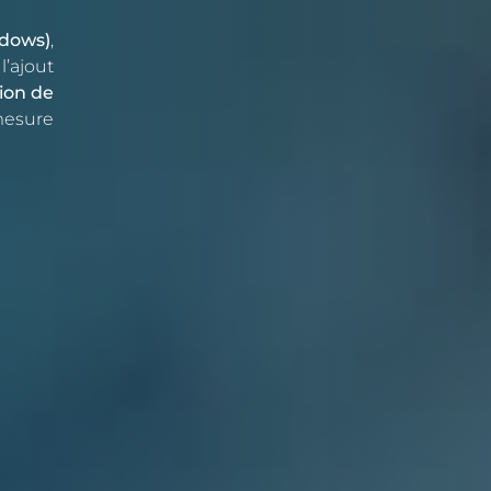
ndows)
,
l’ajout
ion de
mesure