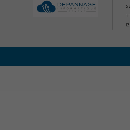
S
Ta
B
Informations légales