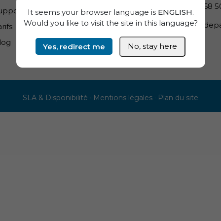
079 868 5
upport PME
It seems your browser language is
ENGLISH
.
Would you like to visit the site in this language?
info@depa
rifs
log
Yes, redirect me
No, stay here
SLA & Disponibilité
·
Mentions légales
·
Plan du site