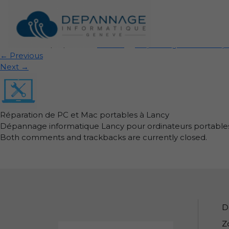
depannage-informati
Published
04/09/2025
at
72 × 72
in
Dépannage informatiqu
←
Previous
Next
→
Réparation de PC et Mac portables à Lancy
Dépannage informatique Lancy pour ordinateurs portable
Both comments and trackbacks are currently closed.
Informations de pied de pa
D
Z