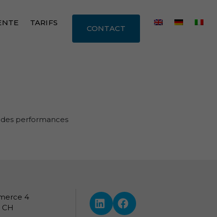
-portable.webp
ENTE
TARIFS
CONTACT
n des performances
merce 4
LinkedIn — i4M Services Inform
Facebook
, CH