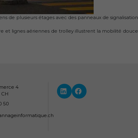
iens de plusieurs étages avec des panneaux de signalisation
et lignes aériennes de trolley illustrent la mobilité douce
merce 4
LinkedIn — i4M Services Inform
Facebook
, CH
0 50
nnageinformatique.ch