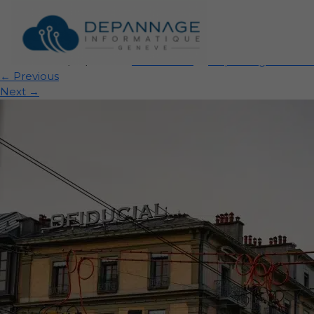
Intersection urbaine 
Published
26/09/2025
at
2560 × 1707
in
Dépannage Informat
←
Previous
Next
→