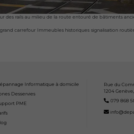
r des rails au milieu de la route entouré de bâtiments anc
nd carrefour Immeubles historiques signalisation routière 
ge
épannage Informatique à domicile
Rue du Com
1204 Genève
ones Desservies
079 868 5
upport PME
info@depa
rifs
log