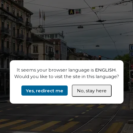
It seems your browser language is
ENGLISH
.
Would you like to visit the site in this language?
Yes, redirect me
No, stay here