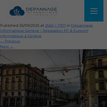
Rue urbaine avec tramway et
bâtiments anciens
Published
26/09/2025
at
2560 × 1707
in
Dépannage
Informatique Genève – Réparation PC & Support
informatique à Genève
←
Previous
Next
→