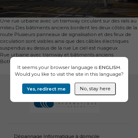
Une rue urbaine avec un tramway circulant sur des rails au
milieu Des bâtiments anciens bordent les deux côtés de la
route Plusieurs panneaux de signalisation et des feux de
circulation sont visibles ainsi que des câbles électriques
suspendus au dessus de la rue Le ciel est nuageux
Rue urbaine avec tramway et bâtiments anciens
Both comments and trackbacks are currently closed.
It seems your browser language is
ENGLISH
.
Would you like to visit the site in this language?
Yes, redirect me
No, stay here
Informations de pied de page
Dépannage Informatique à domicile