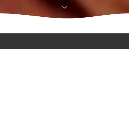
Hai domande o richieste?
Non esitare a contattarci.
Agiamo rapidamente per non farti perdere altro
tempo in caso di problemi informatici.
Fissa un appuntamento