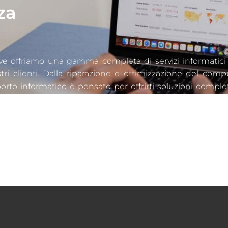
za
 offriamo una gamma completa di servizi informatici
tri clienti. Dalla riparazione e ottimizzazione del comp
pporto informatico è pensato per offrirti soluzioni comple
 software, hardware, reti o database, il nostro team è qui