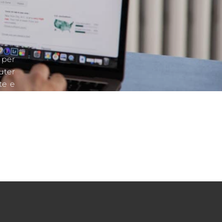
 per
uter
te e
 per