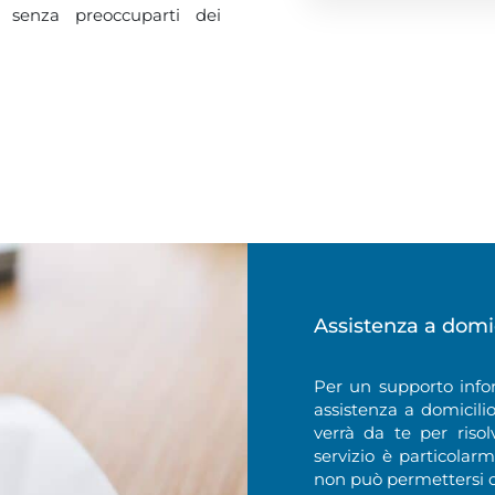
le senza preoccuparti dei
Assistenza a domic
Per un supporto info
assistenza a domicili
verrà da te per risol
servizio è particolar
non può permettersi d