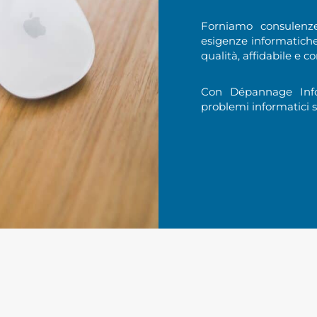
Forniamo consulenze
esigenze informatiche.
qualità, affidabile e 
Con Dépannage Info
problemi informatici 