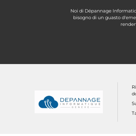
Noi di Dépannage Informatiqu
bisogno di un guasto d'emerg
rendert
Informations de pied de p
R
d
S
Ta