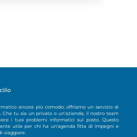
ilio
rmatico ancora più comodo, offriamo un servizio di
o. Che tu sia un privato o un'azienda, il nostro team
vere i tuoi problemi informatici sul posto. Questo
mente utile per chi ha un'agenda fitta di impegni e
i viaggiare.