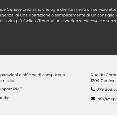
e Genève crediamo che ogni cliente meriti un servizio atte
enza, di una riparazione o semplicemente di un consiglio, il
i la vita più facile, offrendoti un'esperienza piacevole e senza
age
iparazioni e officina di computer a
Rue du Comm
omicilio
1204 Genève,
upport PME
079 868 5
riffe
info@depa