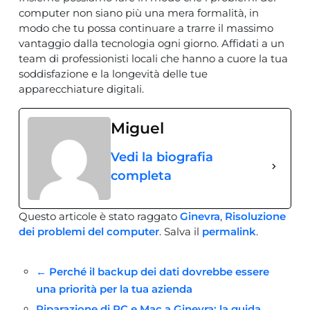
computer non siano più una mera formalità, in
modo che tu possa continuare a trarre il massimo
vantaggio dalla tecnologia ogni giorno. Affidati a un
team di professionisti locali che hanno a cuore la tua
soddisfazione e la longevità delle tue
apparecchiature digitali.
Miguel
Vedi la biografia
completa
Questo articole è stato raggato
Ginevra
,
Risoluzione
dei problemi del computer
. Salva il
permalink
.
Navigazione
←
Perché il backup dei dati dovrebbe essere
una priorità per la tua azienda
Riparazione di PC e Mac a Ginevra: la guida