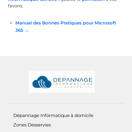
favoris.
Navigation
Manuel des Bonnes Pratiques pour Microsoft
365
→
postale
Informations de pied de page
Dépannage Informatique à domicile
Zones Desservies