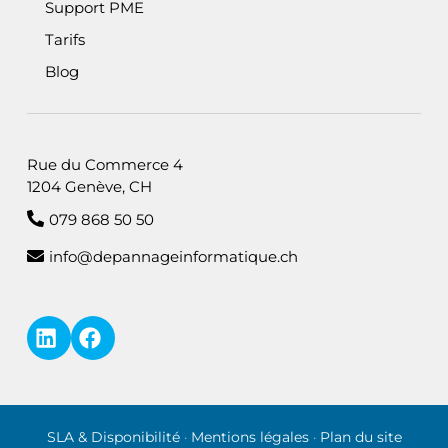
Support PME
Tarifs
Blog
Rue du Commerce 4
1204 Genève, CH
079 868 50 50
info@depannageinformatique.ch
LinkedIn — i4M Services Informatiques Sàrl
Facebook
Informations légales
SLA & Disponibilité
·
Mentions légales
·
Plan du site