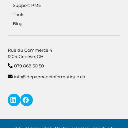
Support PME
Tarifs
Blog
Rue du Commerce 4
1204 Genève, CH
079 868 50 50
info@depannageinformatique.ch
LinkedIn — i4M Services Informatiques Sàrl
Facebook
Informations légales