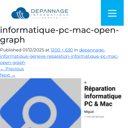
depannage-informatique-
geneve-reparation-
informatique-pc-mac-open-
graph
Published
01/12/2025
at
1200 × 630
in
depannage-
informatique-geneve-reparation-informatique-pc-mac-
open-graph
←
Previous
Next
→