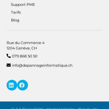
Support PME
Tarifs
Blog
Rue du Commerce 4
1204 Genève, CH
079 868 50 50
info@depannageinformatique.ch
LinkedIn — i4M Services Informatiques Sàrl
Facebook
Informations légales